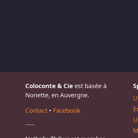
Coloconte & Cie
est basée à
S
Nonette, en Auvergne.
U
E
Contact
•
Facebook
U
M