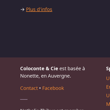
→
Plus d'infos
Coloconte & Cie
est basée à
S
Nonette, en Auvergne.
U
E
Contact
•
Facebook
U
M