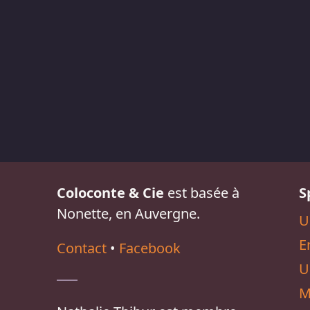
Coloconte & Cie
est basée à
S
Nonette, en Auvergne.
U
E
Contact
•
Facebook
U
M