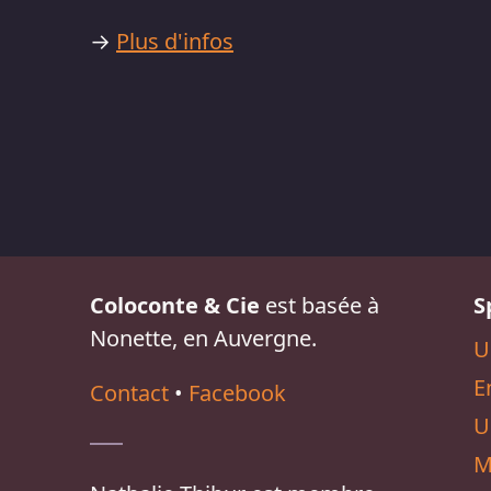
→
Plus d'infos
Coloconte & Cie
est basée à
S
Nonette, en Auvergne.
U
E
Contact
•
Facebook
U
M