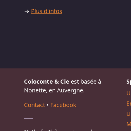
→
Plus d'infos
Coloconte & Cie
est basée à
S
Nonette, en Auvergne.
U
E
Contact
•
Facebook
U
M