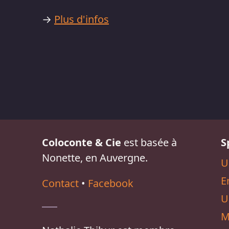
→
Plus d'infos
Coloconte & Cie
est basée à
S
Nonette, en Auvergne.
U
E
Contact
•
Facebook
U
M