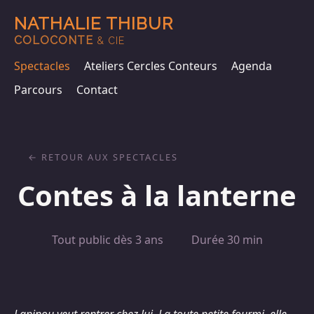
NATHALIE THIBUR
COLOCONTE
& CIE
Spectacles
Ateliers Cercles Conteurs
Agenda
Parcours
Contact
RETOUR AUX SPECTACLES
Contes à la lanterne
Tout public dès 3 ans
Durée 30 min
Lapinou veut rentrer chez lui. La toute petite fourmi, elle,