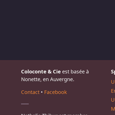
Coloconte & Cie
est basée à
S
Nonette, en Auvergne.
U
E
Contact
•
Facebook
U
M