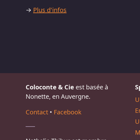
→
Plus d'infos
Coloconte & Cie
est basée à
S
Nonette, en Auvergne.
U
E
Contact
•
Facebook
U
M