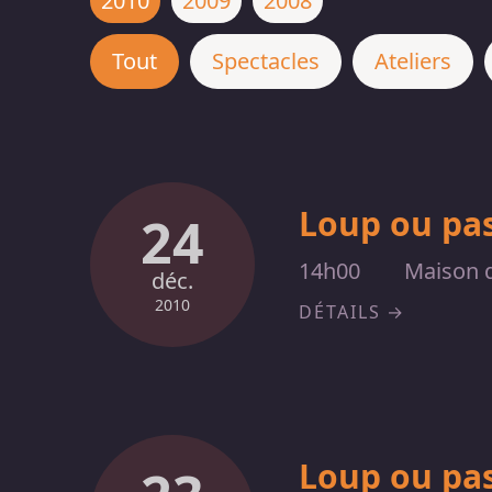
2010
2009
2008
Tout
Spectacles
Ateliers
Loup ou pas
24
14h00
Maison d
déc.
2010
DÉTAILS
Loup ou pas