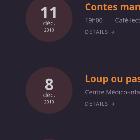
Contes ma
11
19h00
Café-lec
déc.
2010
DÉTAILS
Loup ou pas
8
Centre Médico-inf
déc.
2010
DÉTAILS