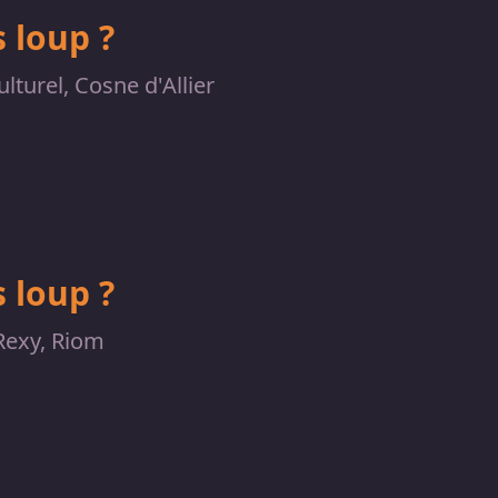
 loup ?
lturel, Cosne d'Allier
 loup ?
 Rexy, Riom