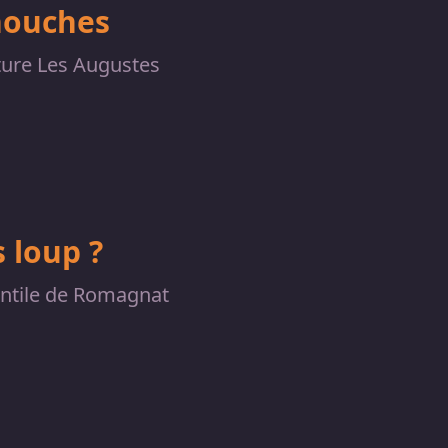
nouches
ture Les Augustes
 loup ?
antile de Romagnat