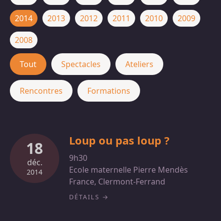
2014
2013
2012
2011
2010
2009
2008
Tout
Spectacles
Ateliers
Rencontres
Formations
Loup ou pas loup ?
18
9h30
déc.
Ecole maternelle Pierre Mendès
2014
France, Clermont-Ferrand
DÉTAILS