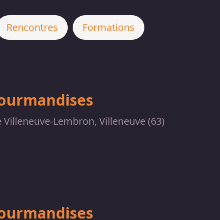
Rencontres
Formations
gourmandises
 Villeneuve-Lembron, Villeneuve (63)
gourmandises