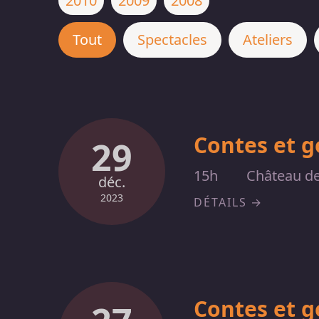
2010
2009
2008
Tout
Spectacles
Ateliers
Contes et 
29
15h
Château de
déc.
2023
DÉTAILS
Contes et 