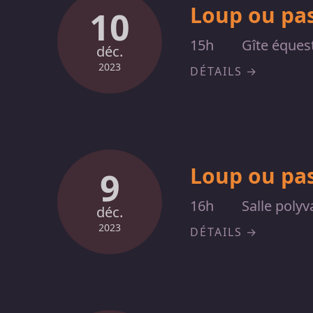
Loup ou pas
10
15h
Gîte équest
déc.
2023
DÉTAILS
Loup ou pas
9
16h
Salle polyv
déc.
2023
DÉTAILS