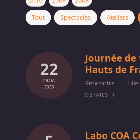
2010
2009
2008
Tout
Spectacles
Ateliers
Journée de 
22
Hauts de F
nov.
Rencontre
Lille
2023
DÉTAILS
Labo COA C