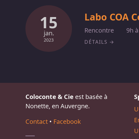
Labo COA C
15
Rencontre
9h à
jan.
2023
DÉTAILS
Coloconte & Cie
est basée à
S
Nonette, en Auvergne.
U
E
Contact
•
Facebook
U