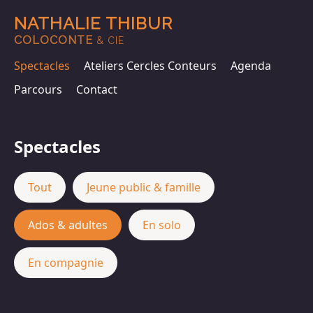
NATHALIE THIBUR
COLOCONTE
& CIE
Spectacles
Ateliers Cercles Conteurs
Agenda
Parcours
Contact
Spectacles
Tout
Jeune public & famille
Ados & adultes
En solo
En compagnie