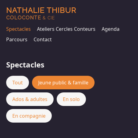
NATHALIE THIBUR
COLOCONTE
& CIE
Spectacles
Ateliers Cercles Conteurs
Agenda
Parcours
Contact
Spectacles
Tout
Jeune public & famille
Ados & adultes
En solo
En compagnie