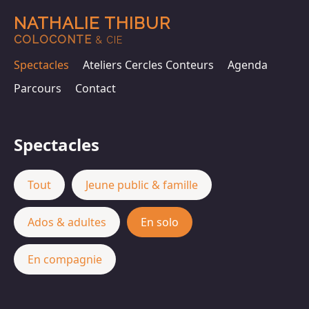
NATHALIE THIBUR
COLOCONTE
& CIE
Spectacles
Ateliers Cercles Conteurs
Agenda
Parcours
Contact
Spectacles
Tout
Jeune public & famille
Ados & adultes
En solo
En compagnie